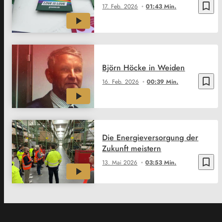
bookmark_border
17. Feb. 2026
01:43 Min.
Björn Höcke in Weiden
bookmark_border
16. Feb. 2026
00:39 Min.
Die Energieversorgung der
Zukunft meistern
bookmark_border
13. Mai 2026
03:53 Min.