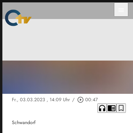
menu
Fr., 03.03.2023
, 14:09 Uhr
/
play_circle_outline
00:47
headphones
chrome_reader_mode
bookmark_border
Schwandorf