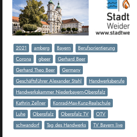
2021
amberg
Bayern
Berufsorientierung
Corona
gbeer
Gerhard Beer
Gerhard Theo Beer
Germany
Geschäftsführer Alexander Stahl
Handwerksberufe
Handwerkskammer Niederbayern-Oberpfalz
Kathrin Zellner
Konrad-Max-Kunz-Realschule
Luhe
Oberpfalz
Oberpfalz TV
OTV
schwandorf
Tag des Handwerks
TV Bayern live