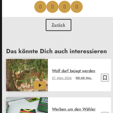
Zurück
Das könnte Dich auch interessieren
Wolf darf bejagt werden
bookmark_border
27. März 2026
00:45 Min.
Werben um den Wähler