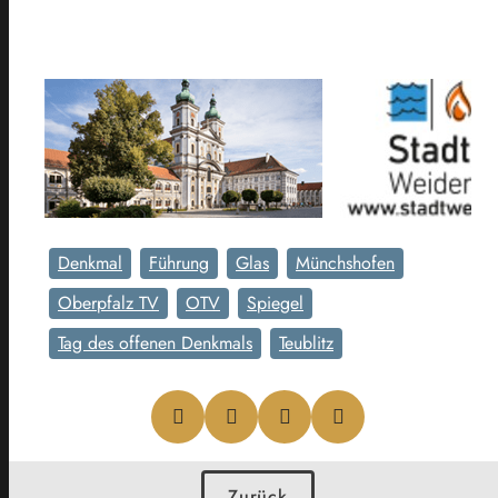
Denkmal
Führung
Glas
Münchshofen
Oberpfalz TV
OTV
Spiegel
Tag des offenen Denkmals
Teublitz
Zurück