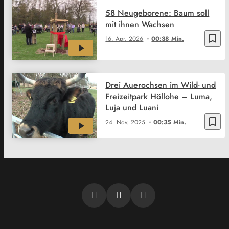
58 Neugeborene: Baum soll
mit ihnen Wachsen
bookmark_border
16. Apr. 2026
00:38 Min.
Drei Auerochsen im Wild- und
Freizeitpark Höllohe – Luma,
Luja und Luani
bookmark_border
24. Nov. 2025
00:35 Min.