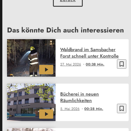
Das könnte Dich auch interessieren
Waldbrand im Samsbacher
Forst schnell unter Kontrolle
bookmark_border
27. Mai 2026
00:38 Min.
Bücherei in neuen
Räumlichkeiten
bookmark_border
5. Mai 2026
00:28 Min.