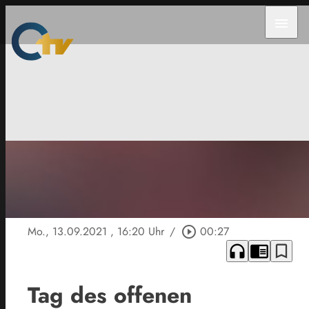
menu
Mo., 13.09.2021
, 16:20 Uhr
/
play_circle_outline
00:27
headphones
chrome_reader_mode
bookmark_border
Tag des offenen