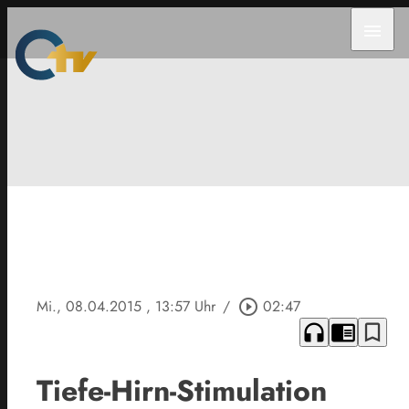
menu
Mi., 08.04.2015
, 13:57 Uhr
/
play_circle_outline
02:47
headphones
chrome_reader_mode
bookmark_border
Tiefe-Hirn-Stimulation