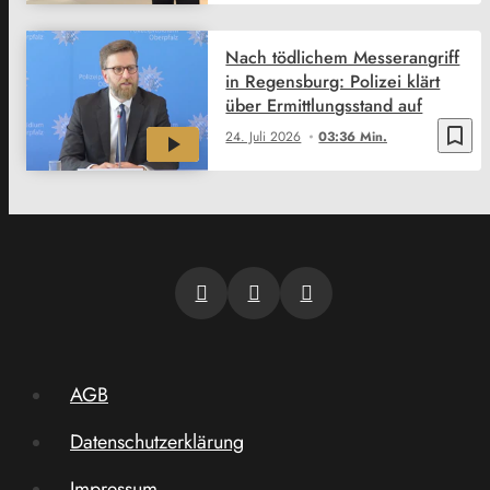
Nach tödlichem Messerangriff
in Regensburg: Polizei klärt
über Ermittlungsstand auf
bookmark_border
24. Juli 2026
03:36 Min.
AGB
Datenschutzerklärung
Impressum