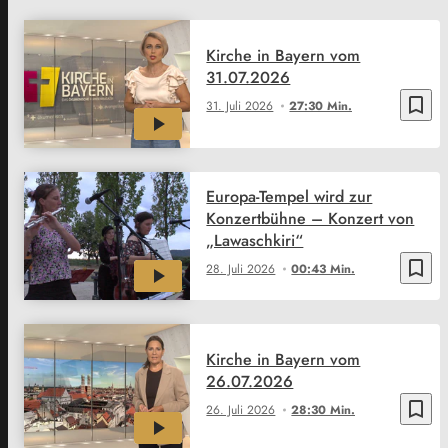
Kirche in Bayern vom
31.07.2026
bookmark_border
31. Juli 2026
27:30 Min.
Europa-Tempel wird zur
Konzertbühne – Konzert von
„Lawaschkiri“
bookmark_border
28. Juli 2026
00:43 Min.
Kirche in Bayern vom
26.07.2026
bookmark_border
26. Juli 2026
28:30 Min.