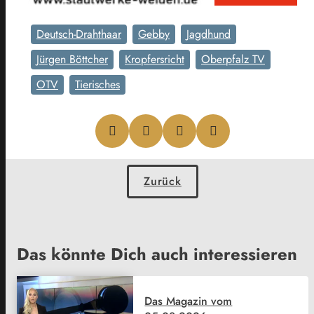
Deutsch-Drahthaar
Gebby
Jagdhund
Jürgen Böttcher
Kropfersricht
Oberpfalz TV
OTV
Tierisches
Zurück
Das könnte Dich auch interessieren
Das Magazin vom