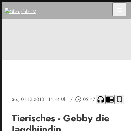
menu
headphones
chrome_reader_mode
bookmark_border
So., 01.12.2013
, 14:44 Uhr
/
play_circle_outline
02:47
Tierisches - Gebby die
Jagdhündin