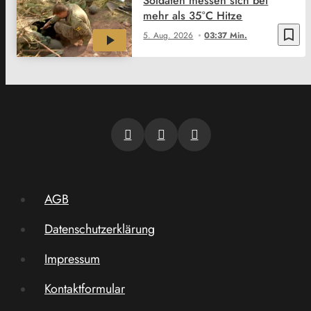
Soldaten messen sich bei
mehr als 35°C Hitze
bookmark_border
5. Aug. 2026
03:37 Min.
AGB
Datenschutzerklärung
Impressum
Kontaktformular