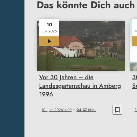
Das könnte Dich auch 
10
Juni 2026
M
04:37
Vor 30 Jahren – die
3
Landesgartenschau in Amberg
S
1996
bookmark_border
10. Juni 2026
14:10
04:37 Min.
3