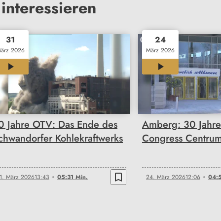
interessieren
31
24
ärz 2026
März 2026
05:31
04:56
0 Jahre OTV: Das Ende des
Amberg: 30 Jahr
chwandorfer Kohlekraftwerks
Congress Centru
bookmark_border
1. März 2026
13:43
05:31 Min.
24. März 2026
12:06
04:5