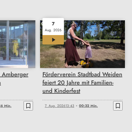
7
Aug. 2026
00:32
e Amberger
Förderverein Stadtbad Weiden
m
feiert 20 Jahre mit Familien-
und Kinderfest
bookmark_border
bookmark_border
6 Min.
7. Aug. 2026
13:43
00:32 Min.