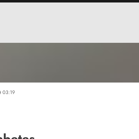
line
03:19
abetes