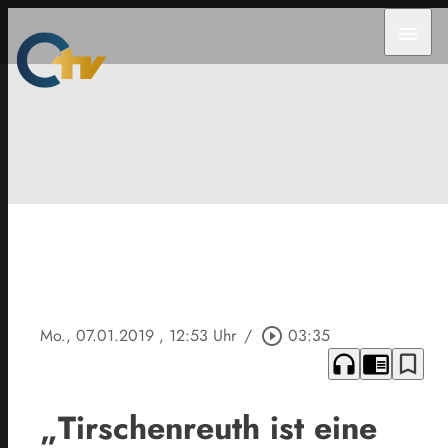
menu
Mo., 07.01.2019
, 12:53 Uhr
/
play_circle_outline
03:35
headphones
chrome_reader_mode
bookmark_border
„Tirschenreuth ist eine