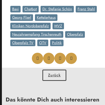
Baxi
Chatbot
Dr. Stefanie Schön
Franz Stahl
Georg Flierl
Kettelerhaus
Kliniken Nordoberpfalz
MVZ
Neujahrsempfang Tirschenreuth
Oberpfalz
Oberpfalz TV
OTV
Politik
Zurück
Das könnte Dich auch interessieren