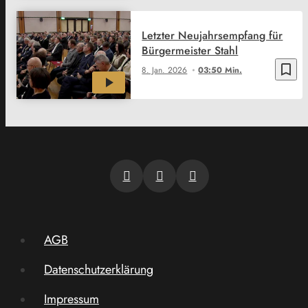
Letzter Neujahrsempfang für
Bürgermeister Stahl
bookmark_border
8. Jan. 2026
03:50 Min.
AGB
Datenschutzerklärung
Impressum