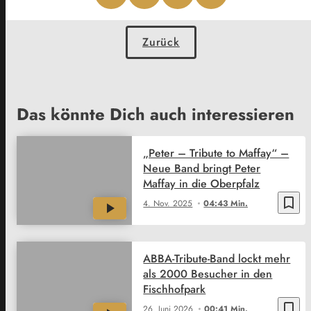
Zurück
Das könnte Dich auch interessieren
„Peter – Tribute to Maffay“ –
Neue Band bringt Peter
Maffay in die Oberpfalz
bookmark_border
4. Nov. 2025
04:43 Min.
ABBA-Tribute-Band lockt mehr
als 2000 Besucher in den
Fischhofpark
bookmark_border
26. Juni 2026
00:41 Min.