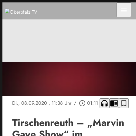
menu
headphones
chrome_reader_mode
bookmark_border
Di., 08.09.2020
, 11:38 Uhr
/
play_circle_outline
01:11
Tirschenreuth – „Marvin
Gaye Show“ im