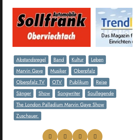
Abstandsregel
Band
Kultur
Leben
Marvin Gaye
Musiker
Oberpfalz
Oberpfalz TV
OTV
Publikum
Reise
Sänger
Show
Songwriter
Soullegende
The London Palladium Marvin Gaye Show
Zuschauer.