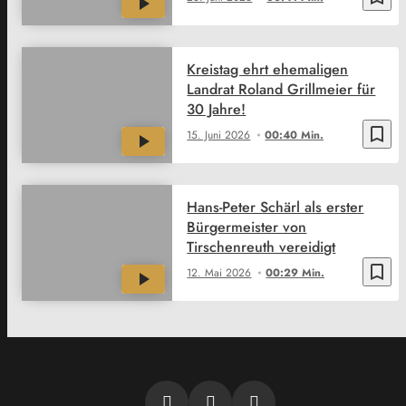
Kreistag ehrt ehemaligen
Landrat Roland Grillmeier für
30 Jahre!
bookmark_border
15. Juni 2026
00:40 Min.
Hans-Peter Schärl als erster
Bürgermeister von
Tirschenreuth vereidigt
bookmark_border
12. Mai 2026
00:29 Min.