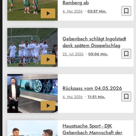
Bamberg ab
bookmark_border
4. Mai 2026
03:57 Min.
Gebenbach schlägt Ingolstadt
dank spätem Doppelschlag
bookmark_border
25. Juli 2026
05:06 Min.
Rückpass vom 04.05.2026
bookmark_border
4. Mai 2026
11:51 Min.
Hauptsache Sport - DJK
Gebenbach Mannschaft der