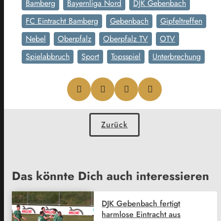
Bamberg
Bayernliga Nord
DJK Gebenbach
FC Eintracht Bamberg
Gebenbach
Gipfeltreffen
Nebel
Oberpfalz
Oberpfalz TV
OTV
Spielabbruch
Sport
Topsspiel
Unterbrechung
Zurück
Das könnte Dich auch interessieren
DJK Gebenbach fertigt
harmlose Eintracht aus