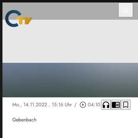
menu
headphones
chrome_reader_mode
bookmark_border
Mo., 14.11.2022
, 15:16 Uhr
/
play_circle_outline
04:10
Gebenbach