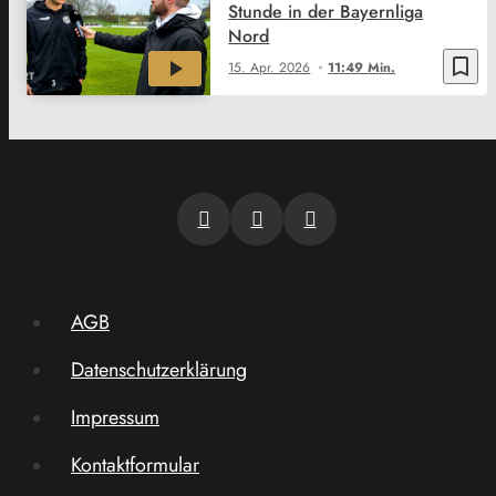
Stunde in der Bayernliga
Nord
bookmark_border
15. Apr. 2026
11:49 Min.
AGB
Datenschutzerklärung
Impressum
Kontaktformular