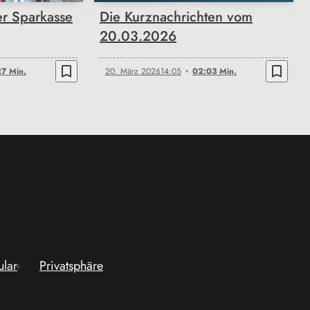
r Sparkasse
Die Kurznachrichten vom
20.03.2026
bookmark_border
bookmark_border
7 Min.
20. März 2026
14:05
02:03 Min.
ular
Privatsphäre