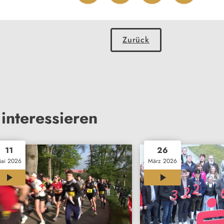
Zurück
interessieren
11
26
ai 2026
März 2026
00:26
00:27