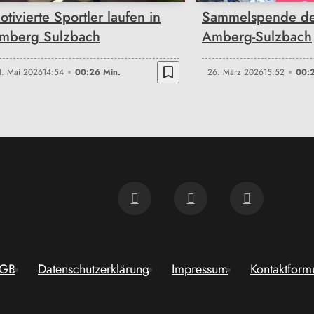
otivierte Sportler laufen in
Sammelspende de
mberg Sulzbach
Amberg-Sulzbach
bookmark_border
1. Mai 2026
14:54
00:26 Min.
26. März 2026
15:52
00:2
GB
Datenschutzerklärung
Impressum
Kontaktform