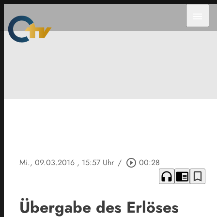
menu
Mi., 09.03.2016
, 15:57 Uhr
/
play_circle_outline
00:28
headphones
chrome_reader_mode
bookmark_border
Übergabe des Erlöses