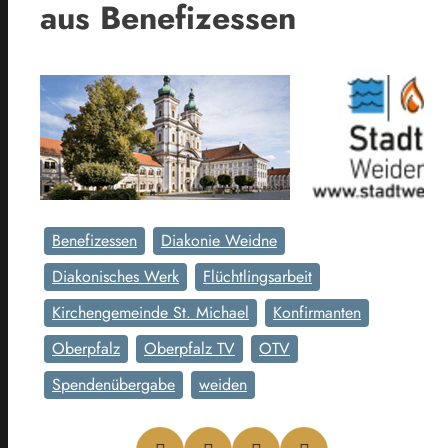
aus Benefizessen
Benefizessen
Diakonie Weidne
Diakonisches Werk
Flüchtlingsarbeit
Kirchengemeinde St. Michael
Konfirmanten
Oberpfalz
Oberpfalz TV
OTV
Spendenübergabe
weiden