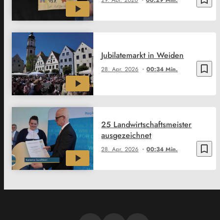
Jubilatemarkt in Weiden
bookmark_border
28. Apr. 2026
00:34 Min.
25 Landwirtschaftsmeister
ausgezeichnet
bookmark_border
28. Apr. 2026
00:34 Min.