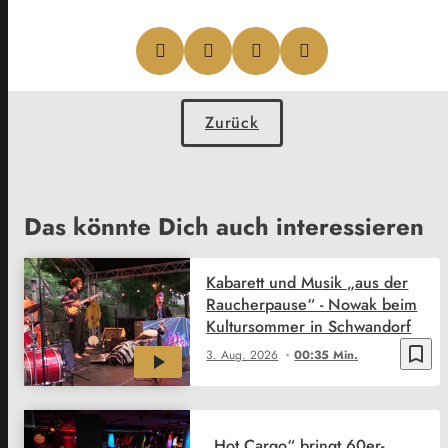
Zurück
Das könnte Dich auch interessieren
Kabarett und Musik „aus der
Raucherpause“ - Nowak beim
Kultursommer in Schwandorf
bookmark_border
3. Aug. 2026
00:35 Min.
„Hot Cargo“ bringt 60er-