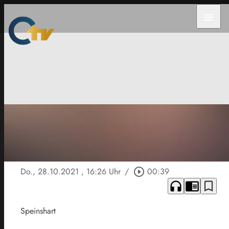
menu
Do., 28.10.2021
, 16:26 Uhr
/
play_circle_outline
00:39
headphones
chrome_reader_mode
bookmark_border
Speinshart