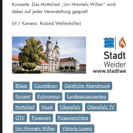
Konzerte. Das Mottolied „Um Himmels Willen“ wird
dabei auf jeder Veranstaltung gespielt.
(vl / Kamera: Roland Wellenhöfer)
Bläser
Countdown
Geistliche Abendmusik
Konzert
Kulmregion
Landesposaunentag
Mottolied
Musik
Oberpfalz
Oberpfalz TV
OTV
Posaunen
Posaunenchöre
Um Himmels Willen
Viktoria Lorenz