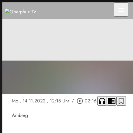
menu
headphones
chrome_reader_mode
bookmark_border
Mo., 14.11.2022
, 12:15 Uhr
/
play_circle_outline
02:16
Amberg