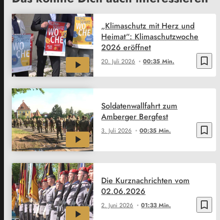
„Klimaschutz mit Herz und
Heimat“: Klimaschutzwoche
2026 eröffnet
bookmark_border
20. Juli 2026
00:35 Min.
Soldatenwallfahrt zum
Amberger Bergfest
bookmark_border
3. Juli 2026
00:35 Min.
Die Kurznachrichten vom
02.06.2026
bookmark_border
2. Juni 2026
01:33 Min.