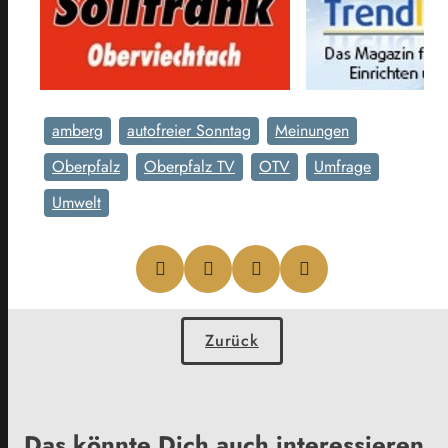
amberg
autofreier Sonntag
Meinungen
Oberpfalz
Oberpfalz TV
OTV
Umfrage
Umwelt
Zurück
Das könnte Dich auch interessieren