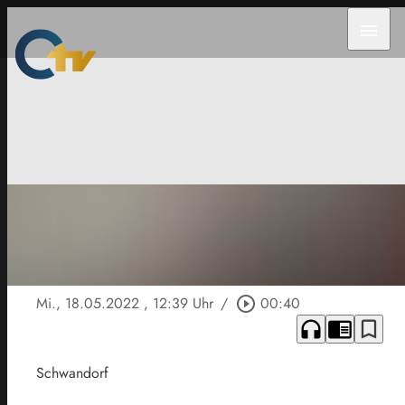
menu
Mi., 18.05.2022
, 12:39 Uhr
/
play_circle_outline
00:40
headphones
chrome_reader_mode
bookmark_border
Schwandorf