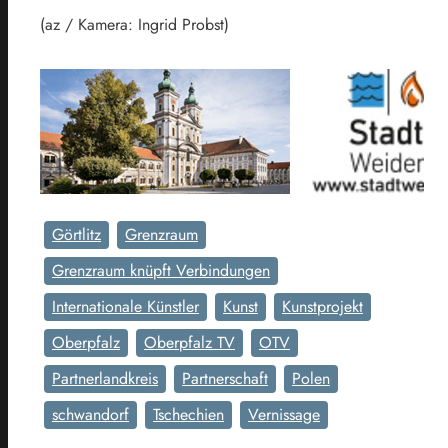
(az / Kamera: Ingrid Probst)
Görtlitz
Grenzraum
Grenzraum knüpft Verbindungen
Internationale Künstler
Kunst
Kunstprojekt
Oberpfalz
Oberpfalz TV
OTV
Partnerlandkreis
Partnerschaft
Polen
schwandorf
Tschechien
Vernissage