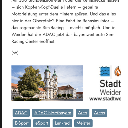
Mit 300 Stundenkilometern über die Rennstrecke heizen
– sich Kopf-an-Kopf-Duelle liefern – geballte
Motorleistung unter dem Hintern spüren. Und das alles
hier in der Oberpfalz? Eine Fahrt im Rennsimulator –
das sogenannte Sim-Racing – machts möglich. Und in
Weiden hat der ADAC jetzt das bayernweit erste Sim-
Racing-Center eröffnet.
(sb)
ADAC
ADAC Nordbayern
Auto
Autos
E-Sport
eSport
Lenkrad
Meister