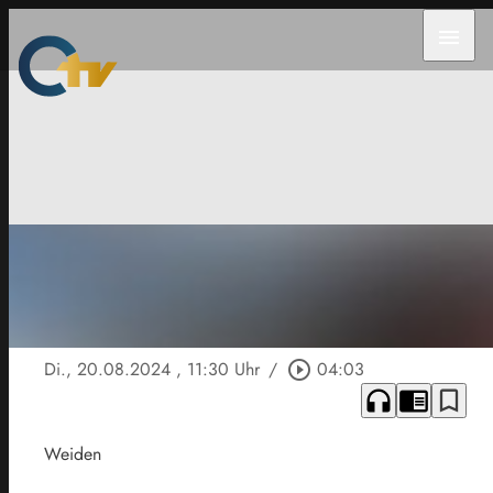
menu
Di., 20.08.2024
, 11:30 Uhr
/
play_circle_outline
04:03
headphones
chrome_reader_mode
bookmark_border
Weiden