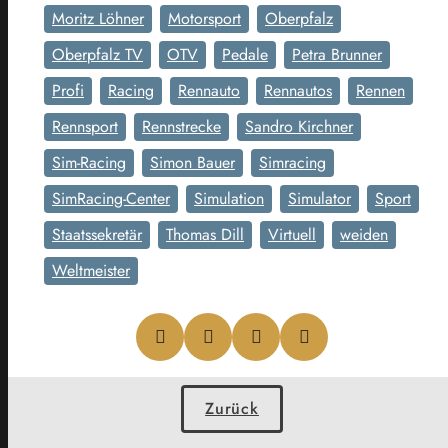
Moritz Löhner
Motorsport
Oberpfalz
Oberpfalz TV
OTV
Pedale
Petra Brunner
Profi
Racing
Rennauto
Rennautos
Rennen
Rennsport
Rennstrecke
Sandro Kirchner
Sim-Racing
Simon Bauer
Simracing
SimRacing-Center
Simulation
Simulator
Sport
Staatssekretär
Thomas Dill
Virtuell
weiden
Weltmeister
Zurück