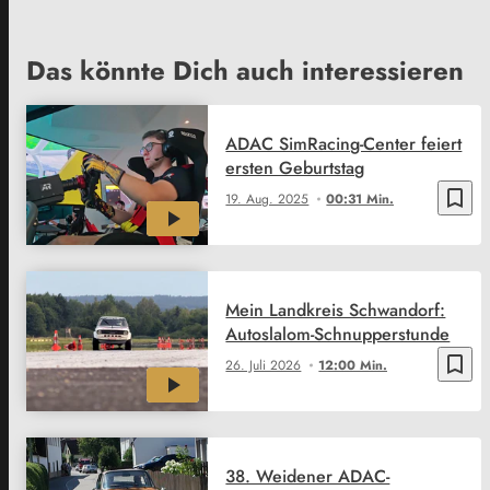
Das könnte Dich auch interessieren
ADAC SimRacing-Center feiert
ersten Geburtstag
bookmark_border
19. Aug. 2025
00:31 Min.
Mein Landkreis Schwandorf:
Autoslalom-Schnupperstunde
bookmark_border
26. Juli 2026
12:00 Min.
38. Weidener ADAC-