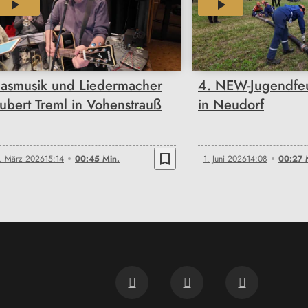
00:45
00:27
lasmusik und Liedermacher
4. NEW-Jugendfe
ubert Treml in Vohenstrauß
in Neudorf
bookmark_border
. März 2026
15:14
00:45 Min.
1. Juni 2026
14:08
00:27 