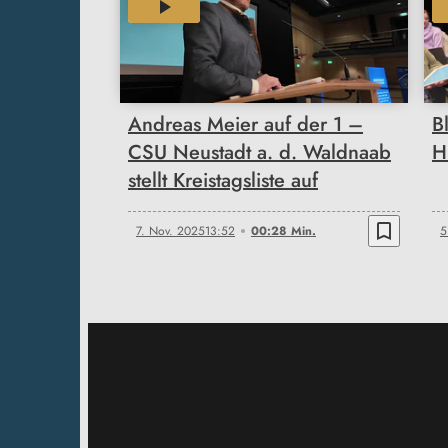
00:28
Andreas Meier auf der 1 –
B
CSU Neustadt a. d. Waldnaab
H
stellt Kreistagsliste auf
bookmark_border
7. Nov. 2025
13:52
00:28 Min.
5