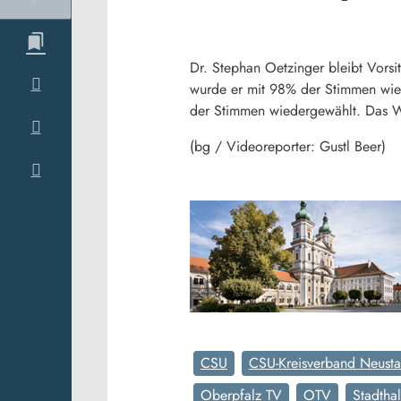
Dr. Stephan Oetzinger bleibt Vors
wurde er mit 98% der Stimmen wiede
der Stimmen wiedergewählt. Das Wa
(bg / Videoreporter: Gustl Beer)
CSU
CSU-Kreisverband Neus
Oberpfalz TV
OTV
Stadtha