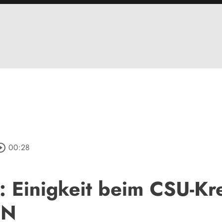
cle_outline
00:28
: Einigkeit beim CSU-Kr
WN