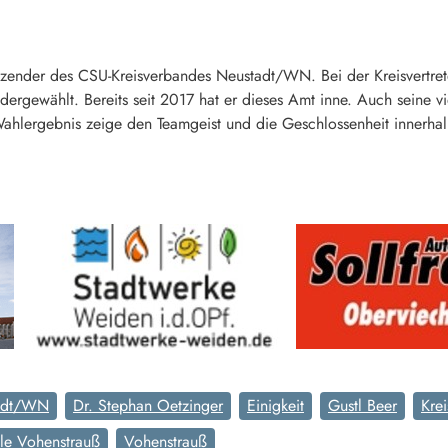
itzender des CSU-Kreisverbandes Neustadt/WN. Bei der Kreisvertre
rgewählt. Bereits seit 2017 hat er dieses Amt inne. Auch seine vie
hlergebnis zeige den Teamgeist und die Geschlossenheit innerhal
tadt/WN
Dr. Stephan Oetzinger
Einigkeit
Gustl Beer
Krei
lle Vohenstrauß
Vohenstrauß