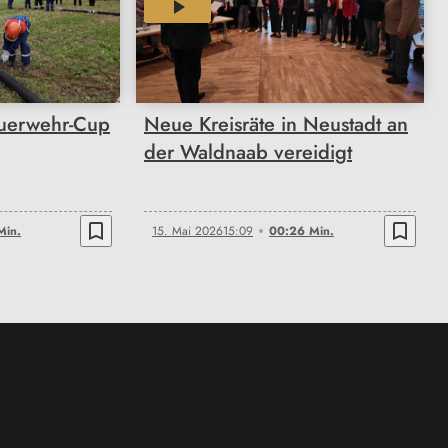
00:26
uerwehr-Cup
Neue Kreisräte in Neustadt an
der Waldnaab vereidigt
bookmark_border
bookmark_border
Min.
15. Mai 2026
15:09
00:26 Min.