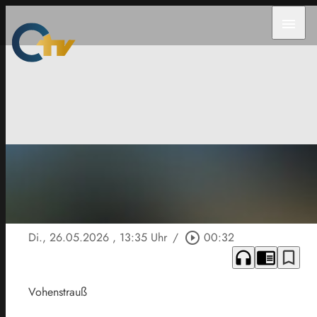
menu
Di., 26.05.2026
, 13:35 Uhr
/
play_circle_outline
00:32
headphones
chrome_reader_mode
bookmark_border
Vohenstrauß