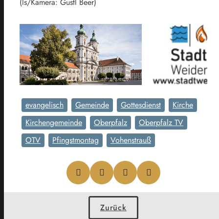
(ls/Kamera: Gustl Beer)
evangelisch
Gemeinde
Gottesdienst
Kirche
Kirchengemeinde
Oberpfalz
Oberpfalz TV
OTV
Pfingstmontag
Vohenstrauß
Zurück