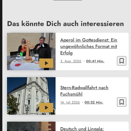
Das könnte Dich auch interessieren
Aperol im Gottesdienst: Ein
ungewöhnliches Format mit
Erfolg
bookmark_border
3. Aug. 2026
00:41 Min.
Stern-Radwallfahrt nach
Fuchsmühl
bookmark_border
14. Juli 2026
00:32 Min.
Deutsch und Lingala: