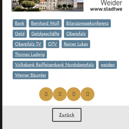
Bank
Bernhard Wolf
Bilanzpressekonferenz
Geld
Geldgeschäfte
Oberpfalz
Oberpfalz TV
OTV
Rainer Lukas
Thomas Ludwig
Volksbank Raiffeisenbank Nordoberpfalz
weiden
Werner Bäumler
Zurück