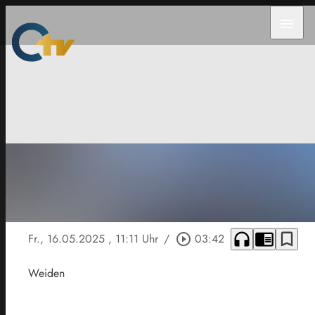
menu
headphones
chrome_reader_mode
bookmark_border
Fr., 16.05.2025
, 11:11 Uhr
/
play_circle_outline
03:42
Weiden