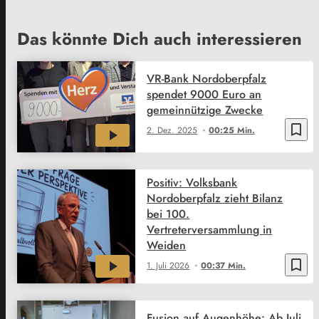
Das könnte Dich auch interessieren
VR-Bank Nordoberpfalz
spendet 9000 Euro an
gemeinnützige Zwecke
bookmark_border
2. Dez. 2025
00:25 Min.
Positiv: Volksbank
Nordoberpfalz zieht Bilanz
bei 100.
Vertreterversammlung in
Weiden
bookmark_border
1. Juli 2026
00:37 Min.
Fusion auf Augenhöhe: Ab Juli