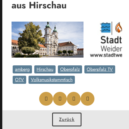
aus Hirschau
amberg
Hirschau
Oberpfalz
Oberpfalz TV
OTV
Volksmusikstammtisch
Zurück