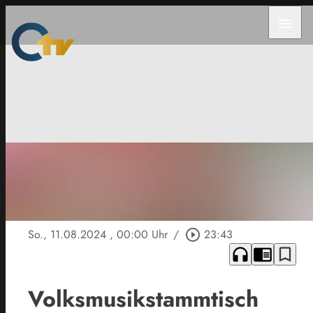
menu
So., 11.08.2024
, 00:00 Uhr
/
play_circle_outline
23:43
headphones
chrome_reader_mode
bookmark_border
Volksmusikstammtisch