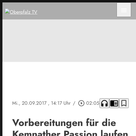
menu
headphones
chrome_reader_mode
bookmark_border
Mi., 20.09.2017
, 14:17 Uhr
/
play_circle_outline
02:05
Vorbereitungen für die
Kemnather Passion laufen