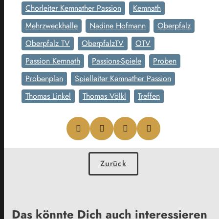
Chorleiter Kemnather Passion
Kemnath
Mehrzweckhalle
Nadine Hofmann
Oberpfalz
Oberpfalz TV
OberpfalzTV
OTV
Passion Kemnath
Passions-Spiele
Proben
Probenplan
Spielleiter Kemnather Passion
Thomas Linkel
Thomas Völkl
Treffen
Zurück
Das könnte Dich auch interessieren