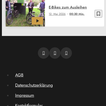
E-Bikes zum Ausleihen
bookmark_border
12. Mai 2026
00:30 Min.
AGB
Datenschutzerklärung
Impressum
Kontaktformular