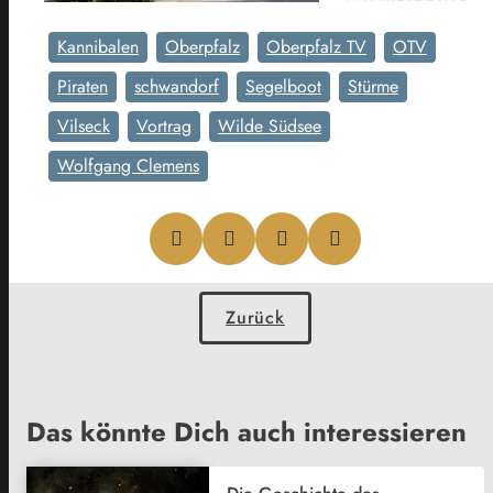
Kannibalen
Oberpfalz
Oberpfalz TV
OTV
Piraten
schwandorf
Segelboot
Stürme
Vilseck
Vortrag
Wilde Südsee
Wolfgang Clemens
Zurück
Das könnte Dich auch interessieren