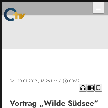
menu
Do., 10.01.2019
, 15:26 Uhr
/
play_circle_outline
00:32
headphones
chrome_reader_mode
bookmark_border
Vortrag „Wilde Südsee“