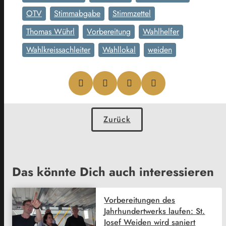
OTV
Stimmabgabe
Stimmzettel
Thomas Wührl
Vorbereitung
Wahlhelfer
Wahlkreissachleiter
Wahllokal
weiden
Zurück
Das könnte Dich auch interessieren
Vorbereitungen des
Jahrhundertwerks laufen: St.
Josef Weiden wird saniert