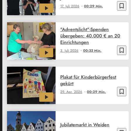
bookmark_border
17. Juli 2026
00:29 Min.
"Adventslicht"-Spenden
übergeben: 40.000 € an 20
Einrichtungen
bookmark_border
3. Juli 2026
00:33 Min.
Plakat für Kinderbürgerfest
gekürt
bookmark_border
29. Apr. 2026
00:29 Min.
Jubilatemarkt in Weiden