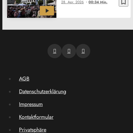
bookmark_border
28. Apr. 2026
00:34 Min.
AGB
Datenschutzerklärung
Impressum
Kontaktformular
Privatsphäre