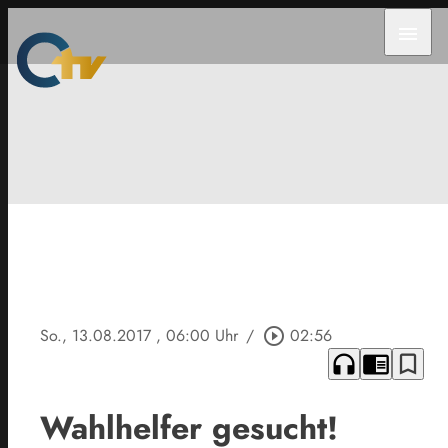
menu
So., 13.08.2017
, 06:00 Uhr
/
play_circle_outline
02:56
headphones
chrome_reader_mode
bookmark_border
Wahlhelfer gesucht!