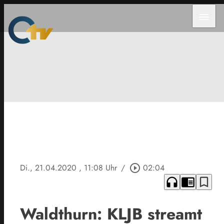
menu
Di., 21.04.2020
, 11:08 Uhr
/
play_circle_outline
02:04
headphones
chrome_reader_mode
bookmark_border
Waldthurn: KLJB streamt