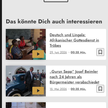
Das könnte Dich auch interessieren
Deutsch und Lingala:
Afrikanischer Gottesdienst in
Tröbes
bookmark_border
29. Juni 2026
00:35 Min.
„Gursn Sepp“ Josef Beimler
nach 24 Jahren als
Bürgermeister verabschiedet
bookmark_border
15. Mai 2026
00:35 Min.