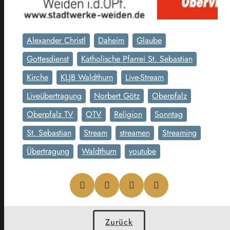
Alexander Christl
Daheim
Glaube
Gottesdienst
Katholische Pfarrei St. Sebastian
Kirche
KLJB Waldthurn
Live-Stream
Liveübertragung
Norbert Götz
Oberpfalz
Oberpfalz TV
OTV
Religion
Sonntag
St. Sebastian
Stream
streamen
Streaming
Übertragung
Waldthurn
youtube
Zurück