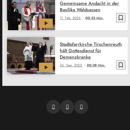
Gemeinsame Andacht in der
Basilika Waldsassen
bookmark_border
11. Feb. 2026
00:33 Min.
Stadtpfarrkirche Tirschenreuth
hält Gottesdienst für
Demenzkranke
bookmark_border
26. Sep. 2025
00:38 Min.