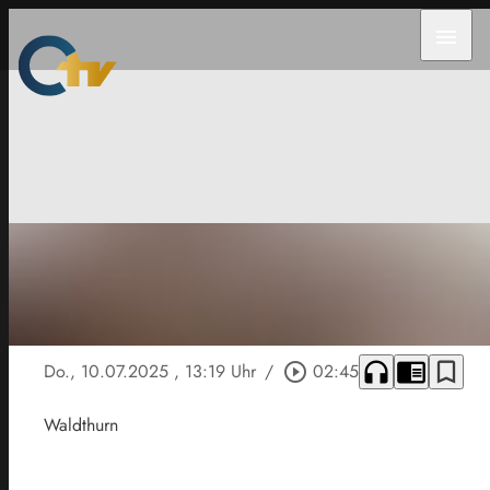
menu
headphones
chrome_reader_mode
bookmark_border
Do., 10.07.2025
, 13:19 Uhr
/
play_circle_outline
02:45
Waldthurn