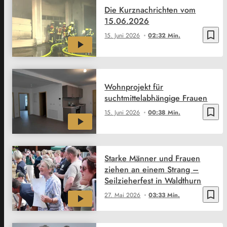
Die Kurznachrichten vom
15.06.2026
bookmark_border
15. Juni 2026
02:32 Min.
Wohnprojekt für
suchtmittelabhängige Frauen
bookmark_border
15. Juni 2026
00:38 Min.
Starke Männer und Frauen
ziehen an einem Strang –
Seilzieherfest in Waldthurn
bookmark_border
27. Mai 2026
03:33 Min.