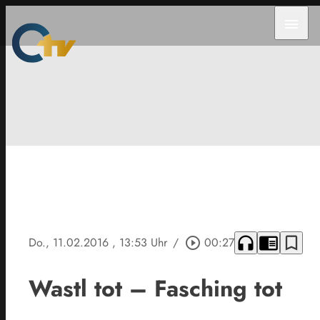
menu
headphones
chrome_reader_mode
bookmark_border
Do., 11.02.2016
, 13:53 Uhr
/
play_circle_outline
00:27
Wastl tot – Fasching tot