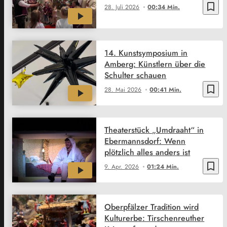
bookmark_border
28. Juli 2026
00:34 Min.
14. Kunstsymposium in
Amberg: Künstlern über die
Schulter schauen
bookmark_border
28. Mai 2026
00:41 Min.
Theaterstück „Umdraaht“ in
Ebermannsdorf: Wenn
plötzlich alles anders ist
bookmark_border
9. Apr. 2026
01:24 Min.
Oberpfälzer Tradition wird
Kulturerbe: Tirschenreuther