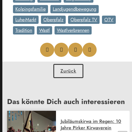
Kolpingsfamilie
Landjugendbewegung
Luhe-Markt
Oberpfalz
Oberpfalz TV
OTV
Tradition
Wastl
Wastlverbrennen
Zurück
Das könnte Dich auch interessieren
Jubiläumskirwa im Regen: 10
Jahre Pirker Kirwaverein