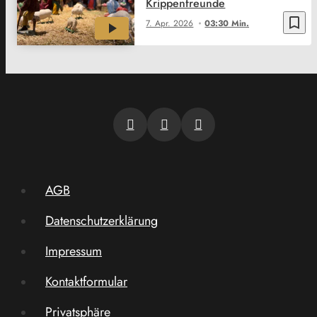
Krippenfreunde
bookmark_border
7. Apr. 2026
03:30 Min.
AGB
Datenschutzerklärung
Impressum
Kontaktformular
Privatsphäre