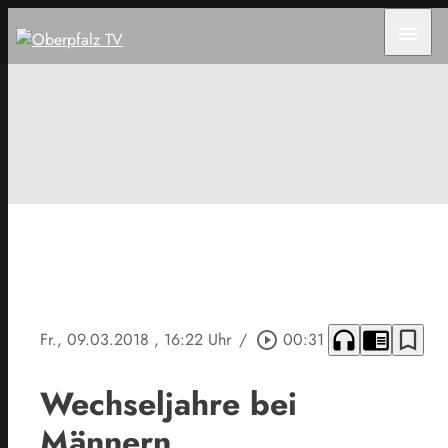
menu
headphones
chrome_reader_mode
bookmark_border
Fr., 09.03.2018
, 16:22 Uhr
/
play_circle_outline
00:31
Wechseljahre bei
Männern