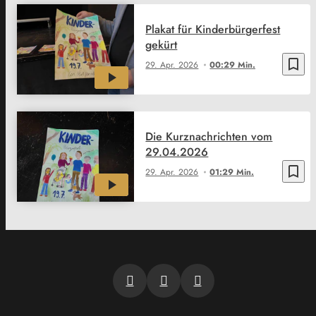
Plakat für Kinderbürgerfest
gekürt
bookmark_border
29. Apr. 2026
00:29 Min.
Die Kurznachrichten vom
29.04.2026
bookmark_border
29. Apr. 2026
01:29 Min.