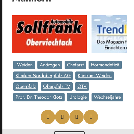
Weiden
Androgen
Chefarzt
Hormondefizit
Kliniken Nordoberpfalz AG
Klinikum Weiden
Oberpfalz
Oberpfalz TV
OTV
Prof. Dr. Theodor Klotz
Urologie
Wechseljahre