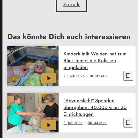
Zurück
Das könnte Dich auch interessieren
Kinderklinik Weiden hat zum
Blick hinter die Kulissen
eingeladen
bookmark_border
28. Juli 2026
00:31 Min.
"Adventslicht"-Spenden
übergeben: 40.000 € an 20
Einrichtungen
bookmark_border
3. Juli 2026
00:33 Min.