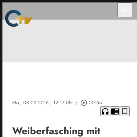
menu
Mo., 08.02.2016
, 12:17 Uhr
/
play_circle_outline
00:55
headphones
chrome_reader_mode
bookmark_border
Weiberfasching mit