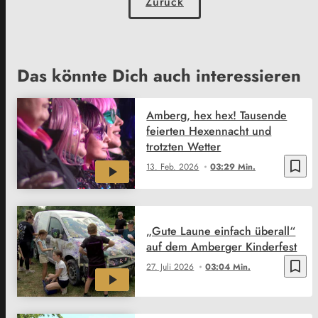
Zurück
Das könnte Dich auch interessieren
Amberg, hex hex! Tausende
feierten Hexennacht und
trotzten Wetter
bookmark_border
13. Feb. 2026
03:29 Min.
„Gute Laune einfach überall“
auf dem Amberger Kinderfest
bookmark_border
27. Juli 2026
03:04 Min.