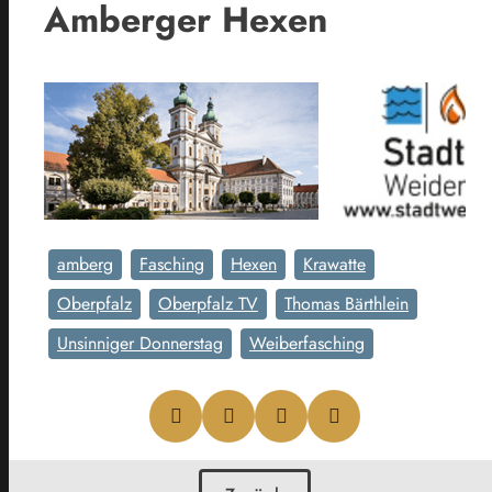
Amberger Hexen
amberg
Fasching
Hexen
Krawatte
Oberpfalz
Oberpfalz TV
Thomas Bärthlein
Unsinniger Donnerstag
Weiberfasching