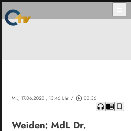
menu
Mi., 17.06.2020
, 13:46 Uhr
/
play_circle_outline
00:36
headphones
chrome_reader_mode
bookmark_border
Weiden: MdL Dr.