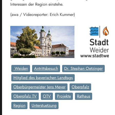
Interessen der Region einstehe.
(awa / Videoreporter: Erich Kummer)
Weiden
Antrittsbesuch
Dr. Stephan Oetzinger
Mitglied des bayerischen Landtags
Oberbürgermeister Jens Meyer
Oberpfalz
Oberpfalz TV
OTV
Projekte
Rathaus
Region
Unterstuetzung