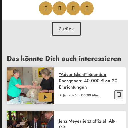
Zurück
Das könnte Dich auch interessieren
"Adventslicht"-Spenden
übergeben: 40.000 € an 20
Einrichtungen
bookmark_border
3. Juli 2026
00:33 Min.
Jens Meyer jetzt offiziell Alt-
OB