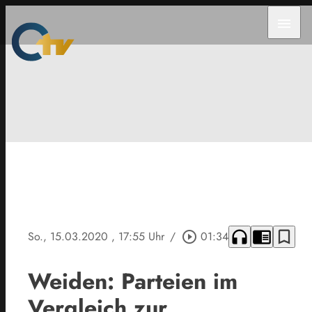
menu
headphones
chrome_reader_mode
bookmark_border
So., 15.03.2020
, 17:55 Uhr
/
play_circle_outline
01:34
Weiden: Parteien im
Vergleich zur