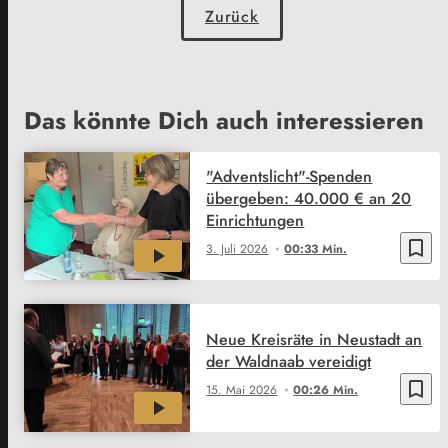
Zurück
Das könnte Dich auch interessieren
"Adventslicht"-Spenden
übergeben: 40.000 € an 20
Einrichtungen
bookmark_border
3. Juli 2026
00:33 Min.
Neue Kreisräte in Neustadt an
der Waldnaab vereidigt
bookmark_border
15. Mai 2026
00:26 Min.