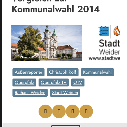
Kommunalwahl 2014
Außenreporter
Christoph Rolf
Kommunalwahl
Oberpfalz
Oberpfalz TV
OTV
Rathaus Weiden
Stadt Weiden