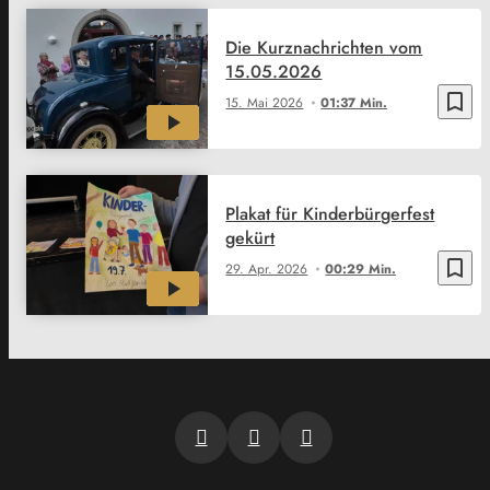
Die Kurznachrichten vom
15.05.2026
bookmark_border
15. Mai 2026
01:37 Min.
Plakat für Kinderbürgerfest
gekürt
bookmark_border
29. Apr. 2026
00:29 Min.