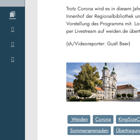
Trotz Corona wird es in diesem Ja
Innenhof der Regionalbibliothek un
Vorstellung des Programms mit. Los
per Livestream auf weiden.de übertr
(sh/Videoreporter: Gustl Beer)
Weiden
Corona
KingSize
Sommerserenaden
Übertragun