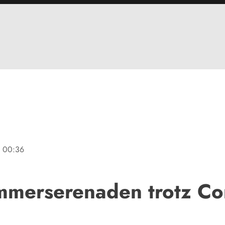
e
00:36
merserenaden trotz Co