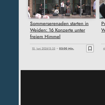
03:00
Sommerserenaden starten in
P
Weiden: 16 Konzerte unter
W
freiem Himmel
bookmark_border
10. Juni 2026
13:33
03:00 Min.
4