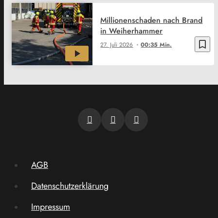
Millionenschaden nach Brand
in Weiherhammer
bookmark_border
27. Juli 2026
00:35 Min.
AGB
Datenschutzerklärung
Impressum