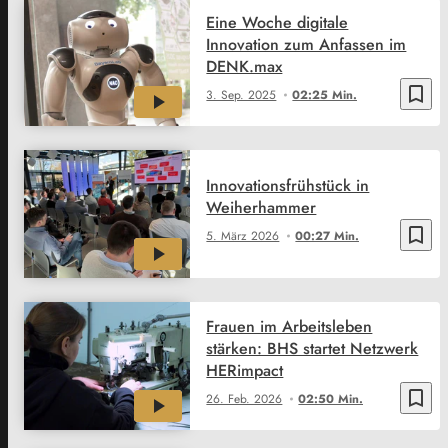
Eine Woche digitale
Innovation zum Anfassen im
DENK.max
bookmark_border
3. Sep. 2025
02:25 Min.
Innovationsfrühstück in
Weiherhammer
bookmark_border
5. März 2026
00:27 Min.
Frauen im Arbeitsleben
stärken: BHS startet Netzwerk
HERimpact
bookmark_border
26. Feb. 2026
02:50 Min.