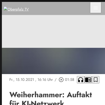
menu
headphones
chrome_reader_mode
bookmark_border
Fr., 15.10.2021
, 16:16 Uhr
/
play_circle_outline
01:58
Weiherhammer: Auftakt
für KI-Netzwerk