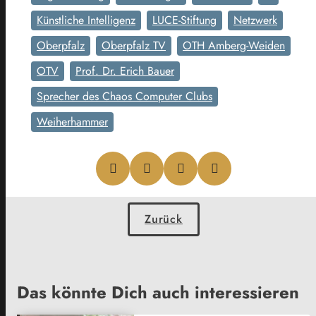
Künstliche Intelligenz
LUCE-Stiftung
Netzwerk
Oberpfalz
Oberpfalz TV
OTH Amberg-Weiden
OTV
Prof. Dr. Erich Bauer
Sprecher des Chaos Computer Clubs
Weiherhammer
Zurück
Das könnte Dich auch interessieren