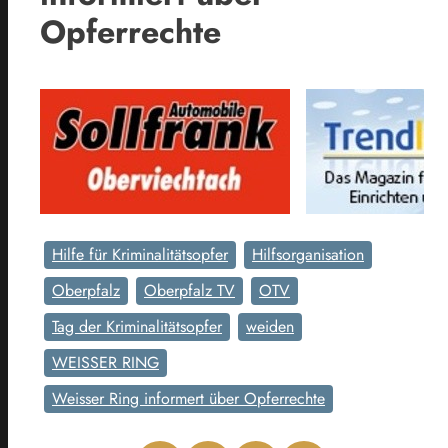
Opferrechte
Hilfe für Kriminalitätsopfer
Hilfsorganisation
Oberpfalz
Oberpfalz TV
OTV
Tag der Kriminalitätsopfer
weiden
WEISSER RING
Weisser Ring informert über Opferrechte