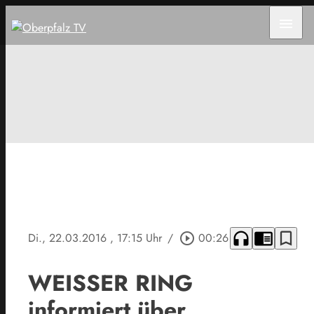
menu
headphones
chrome_reader_mode
bookmark_border
Di., 22.03.2016
, 17:15 Uhr
/
play_circle_outline
00:26
WEISSER RING
informiert über