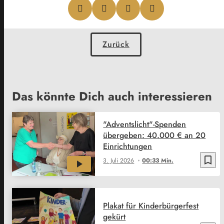
Zurück
Das könnte Dich auch interessieren
"Adventslicht"-Spenden
übergeben: 40.000 € an 20
Einrichtungen
bookmark_border
3. Juli 2026
00:33 Min.
Plakat für Kinderbürgerfest
gekürt