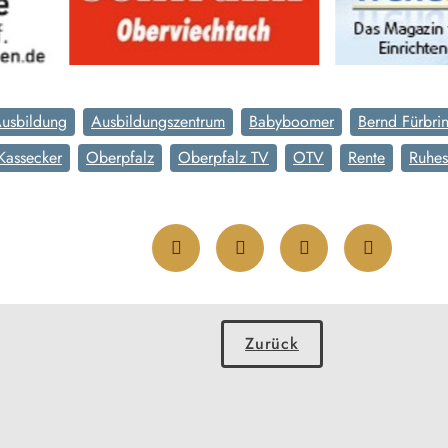
usbildung
Ausbildungszentrum
Babyboomer
Bernd Fürbri
Kassecker
Oberpfalz
Oberpfalz TV
OTV
Rente
Ruhes
Zurück