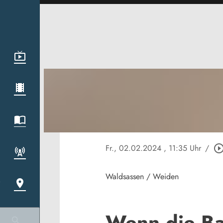
Fr., 02.02.2024
, 11:35 Uhr
/
play_circle_out
Waldsassen / Weiden
Wenn die Ba