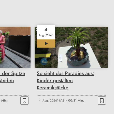
4
Aug. 2026
00:31
n der Spitze
So sieht das Paradies aus:
Weiden
Kinder gestalten
Keramikstücke
bookmark_border
bookmark_border
 Min.
4. Aug. 2026
14:12
00:31 Min.