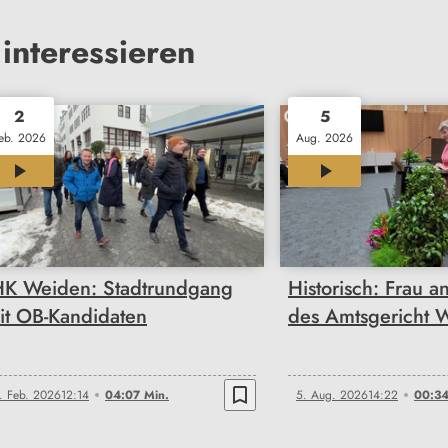
interessieren
2
5
eb. 2026
Aug. 2026
04:07
00:34
HK Weiden: Stadtrundgang
Historisch: Frau a
it OB-Kandidaten
des Amtsgericht 
bookmark_border
. Feb. 2026
12:14
04:07 Min.
5. Aug. 2026
14:22
00:34