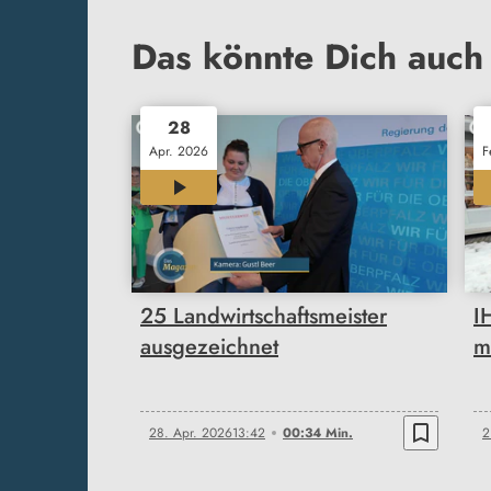
Das könnte Dich auch 
28
Apr. 2026
F
00:34
25 Landwirtschaftsmeister
I
ausgezeichnet
m
bookmark_border
28. Apr. 2026
13:42
00:34 Min.
2