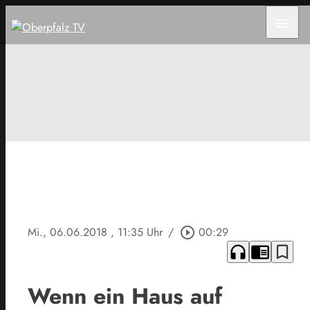
menu
Mi., 06.06.2018
, 11:35 Uhr
/
play_circle_outline
00:29
headphones
chrome_reader_mode
bookmark_border
Wenn ein Haus auf