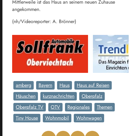
Mittlerweile ist das Haus an seinem neuen Zuhause
angekommen.
(nh/Videoreporter: A. Brönner)
amberg
Bayern
Haus
Haus auf Reisen
Häuschen
kurznachrichten
Oberpfalz
Oberpfalz TV
OTV
Regionales
Themen
Tiny House
Wohnmobil
Wohnwagen