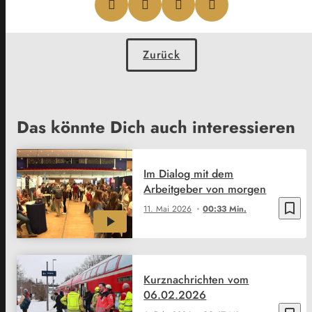
Zurück
Das könnte Dich auch interessieren
Im Dialog mit dem
Arbeitgeber von morgen
bookmark_border
11. Mai 2026
00:33 Min.
Kurznachrichten vom
06.02.2026