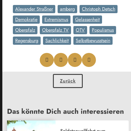
Alexander Straßner
amberg
Christoph Detsch
Demokratie
Extremismus
Gelassenheit
Oberpfalz
Oberpfalz TV
OTV
Populismus
Regensburg
Sachlichkeit
Selbstbewusstsein
Zurück
Das könnte Dich auch interessieren
Soldatenwallfahrt zum