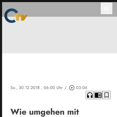
menu
So., 30.12.2018
, 06:00 Uhr
/
play_circle_outline
03:06
headphones
chrome_reader_mode
bookmark_border
Wie umgehen mit