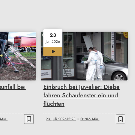
23
Juli 2026
01:06
unfall bei
Einbruch bei Juwelier: Diebe
fahren Schaufenster ein und
flüchten
bookmark_border
bookmark_border
Min.
23. Juli 2026
15:28
01:06 Min.