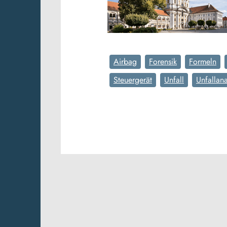
Airbag
Forensik
Formeln
Steuergerät
Unfall
Unfallana