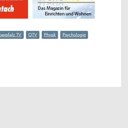
erpfalz TV
OTV
Physik
Psychologie