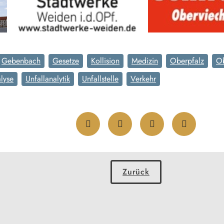
Gebenbach
Gesetze
Kollision
Medizin
Oberpfalz
Ob
lyse
Unfallanalytik
Unfallstelle
Verkehr
Zurück