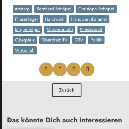
amberg
Bernhard Schöppl
Christoph Schöppl
Fliesenleger
Handwerk
Handwerkskammer
Jürgen Kilger
Meisterberufe
Meisterbrief
Oberpfalz
Oberpfalz TV
OTV
Politik
Wirtschaft
Zurück
Das könnte Dich auch interessieren