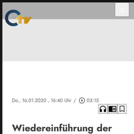
menu
Do., 16.01.2020
, 16:40 Uhr
/
play_circle_outline
03:15
headphones
chrome_reader_mode
bookmark_border
Wiedereinführung der