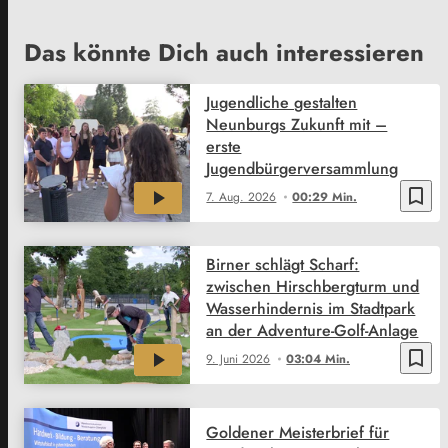
Das könnte Dich auch interessieren
Jugendliche gestalten
Neunburgs Zukunft mit –
erste
Jugendbürgerversammlung
bookmark_border
7. Aug. 2026
00:29 Min.
Birner schlägt Scharf:
zwischen Hirschbergturm und
Wasserhindernis im Stadtpark
an der Adventure-Golf-Anlage
bookmark_border
9. Juni 2026
03:04 Min.
Goldener Meisterbrief für