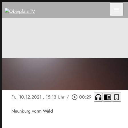
menu
headphones
chrome_reader_mode
bookmark_border
Fr., 10.12.2021
, 15:13 Uhr
/
play_circle_outline
00:29
Neunburg vorm Wald