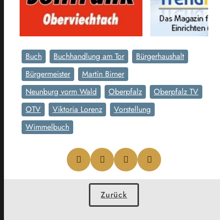
Buch
Buchhandlung am Tor
Bürgerhaushalt
Bürgermeister
Martin Birner
Neunburg vorm Wald
Oberpfalz
Oberpfalz TV
OTV
Viktoria Lorenz
Vorstellung
Wimmelbuch
Zurück