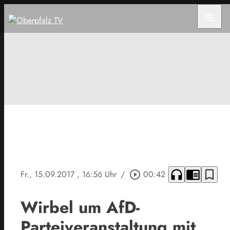
menu
headphones
chrome_reader_mode
bookmark_border
Fr., 15.09.2017
, 16:56 Uhr
/
play_circle_outline
00:42
Wirbel um AfD-
Parteiveranstaltung mit