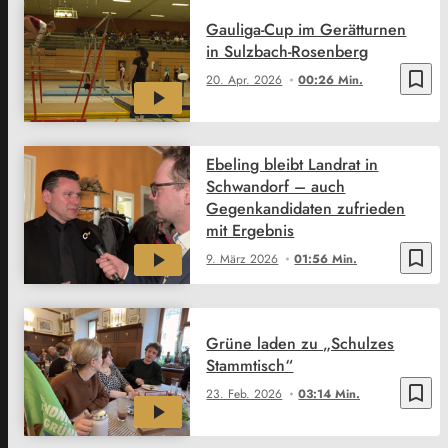
Gauliga-Cup im Gerätturnen
in Sulzbach-Rosenberg
bookmark_border
20. Apr. 2026
00:26 Min.
Ebeling bleibt Landrat in
Schwandorf – auch
Gegenkandidaten zufrieden
mit Ergebnis
bookmark_border
9. März 2026
01:56 Min.
Grüne laden zu „Schulzes
Stammtisch“
bookmark_border
23. Feb. 2026
03:14 Min.