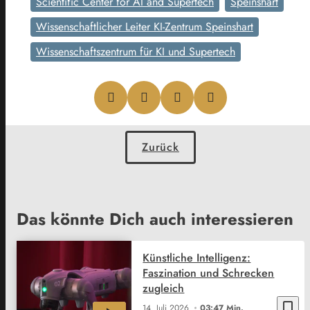
Scientific Center for AI and Supertech
Speinshart
Wissenschaftlicher Leiter KI-Zentrum Speinshart
Wissenschaftszentrum für KI und Supertech
Zurück
Das könnte Dich auch interessieren
Künstliche Intelligenz:
Faszination und Schrecken
zugleich
bookmark_border
14. Juli 2026
03:47 Min.