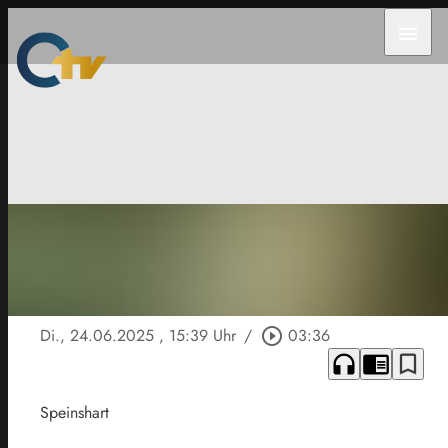
menu
Di., 24.06.2025
, 15:39 Uhr
/
play_circle_outline
03:36
headphones
chrome_reader_mode
bookmark_border
Speinshart