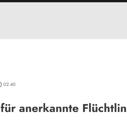
outline
02:40
ür anerkannte Flüchtlin