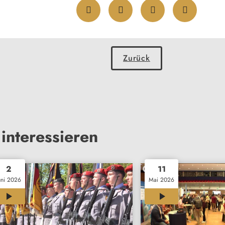
Zurück
interessieren
2
11
uni 2026
Mai 2026
01:33
00:33