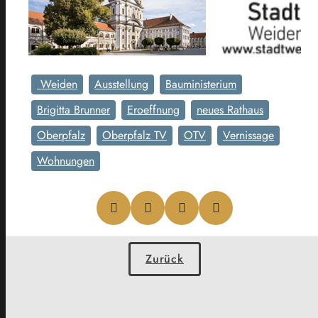
Weiden
Ausstellung
Bauministerium
Brigitta Brunner
Eroeffnung
neues Rathaus
Oberpfalz
Oberpfalz TV
OTV
Vernissage
Wohnungen
Zurück