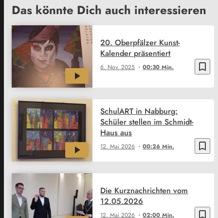
Das könnte Dich auch interessieren
20. Oberpfälzer Kunst-
Kalender präsentiert
bookmark_border
6. Nov. 2025
00:30 Min.
SchulART in Nabburg:
Schüler stellen im Schmidt-
Haus aus
bookmark_border
12. Mai 2026
00:26 Min.
Die Kurznachrichten vom
12.05.2026
bookmark_border
12. Mai 2026
02:00 Min.