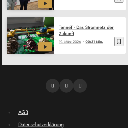
TenneT - Das Stromnetz der
Zukunft
bookmark_border
19. März 2026
00:31 Min.
AGB
Datenschutzerklärung