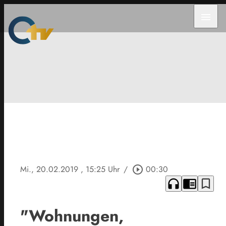
menu
Mi., 20.02.2019
, 15:25 Uhr
/
play_circle_outline
00:30
headphones
chrome_reader_mode
bookmark_border
"Wohnungen,