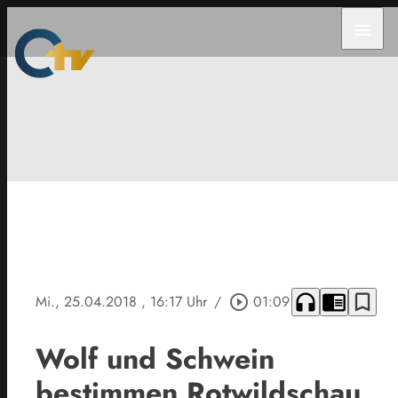
menu
headphones
chrome_reader_mode
bookmark_border
Mi., 25.04.2018
, 16:17 Uhr
/
play_circle_outline
01:09
Wolf und Schwein
bestimmen Rotwildschau