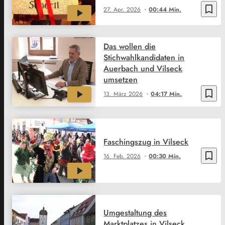
bookmark_border
27. Apr. 2026
00:44 Min.
Das wollen die
Stichwahlkandidaten in
Auerbach und Vilseck
umsetzen
bookmark_border
13. März 2026
04:17 Min.
Faschingszug in Vilseck
bookmark_border
16. Feb. 2026
00:30 Min.
Umgestaltung des
Marktplatzes in Vilseck