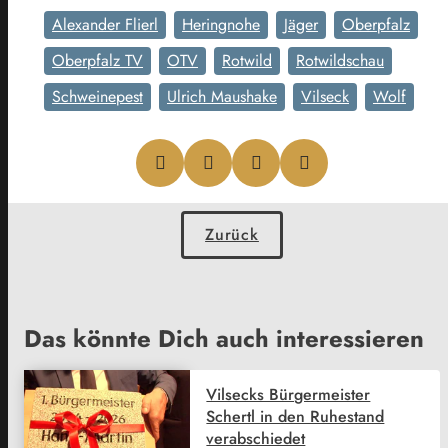
Alexander Flierl
Heringnohe
Jäger
Oberpfalz
Oberpfalz TV
OTV
Rotwild
Rotwildschau
Schweinepest
Ulrich Maushake
Vilseck
Wolf
Zurück
Das könnte Dich auch interessieren
Vilsecks Bürgermeister
Schertl in den Ruhestand
verabschiedet