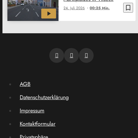
bookmark_border
24. Juli 2026
00:25 Min.
AGB
Datenschutzerklärung
Impressum
Kontaktformular
Privatsphäre