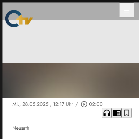
menu
Mi., 28.05.2025
, 12:17 Uhr
/
play_circle_outline
02:00
headphones
chrome_reader_mode
bookmark_border
Neusath