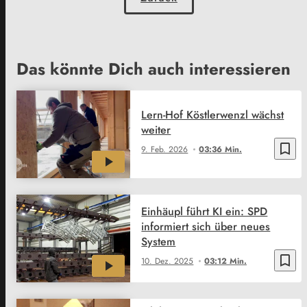
Das könnte Dich auch interessieren
Lern-Hof Köstlerwenzl wächst
weiter
bookmark_border
9. Feb. 2026
03:36 Min.
Einhäupl führt KI ein: SPD
informiert sich über neues
System
bookmark_border
10. Dez. 2025
03:12 Min.