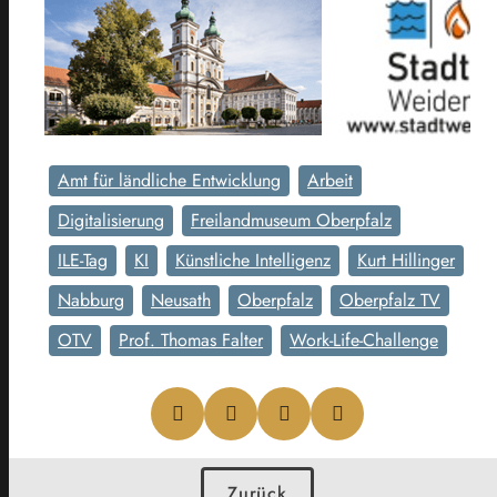
Amt für ländliche Entwicklung
Arbeit
Digitalisierung
Freilandmuseum Oberpfalz
ILE-Tag
KI
Künstliche Intelligenz
Kurt Hillinger
Nabburg
Neusath
Oberpfalz
Oberpfalz TV
OTV
Prof. Thomas Falter
Work-Life-Challenge
Zurück