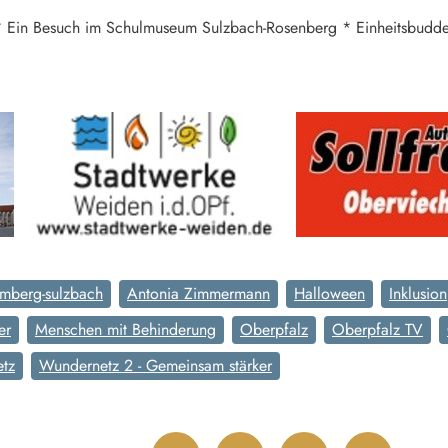
e * Ein Besuch im Schulmuseum Sulzbach-Rosenberg * Einheitsbud
mberg-sulzbach
Antonia Zimmermann
Halloween
Inklusion
er
Menschen mit Behinderung
Oberpfalz
Oberpfalz TV
tz
Wundernetz 2 - Gemeinsam stärker