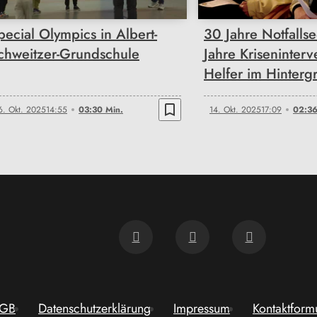
pecial Olympics in Albert-
30 Jahre Notfalls
chweitzer-Grundschule
Jahre Kriseninterv
Helfer im Hinterg
bookmark_border
6. Okt. 2025
14:55
03:30 Min.
14. Okt. 2025
17:09
02:36
GB
Datenschutzerklärung
Impressum
Kontaktform