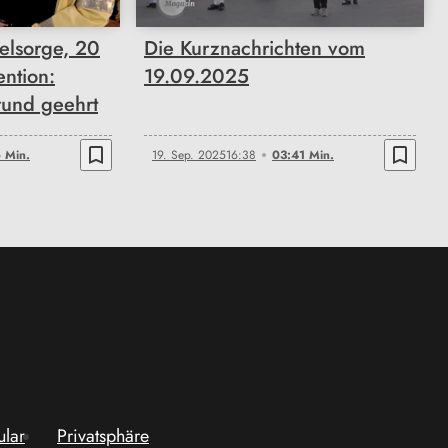
eelsorge, 20
Die Kurznachrichten vom
ention:
19.09.2025
rund geehrt
bookmark_border
bookmark_border
 Min.
19. Sep. 2025
16:38
03:41 Min.
ular
Privatsphäre