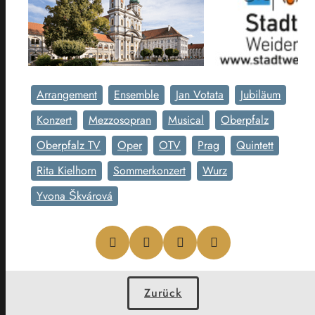
Arrangement
Ensemble
Jan Votata
Jubiläum
Konzert
Mezzosopran
Musical
Oberpfalz
Oberpfalz TV
Oper
OTV
Prag
Quintett
Rita Kielhorn
Sommerkonzert
Wurz
Yvona Škvárová
Zurück