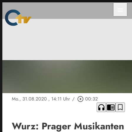
menu
Mo., 31.08.2020
, 14:11 Uhr
/
play_circle_outline
00:32
headphones
chrome_reader_mode
bookmark_border
Wurz: Prager Musikanten