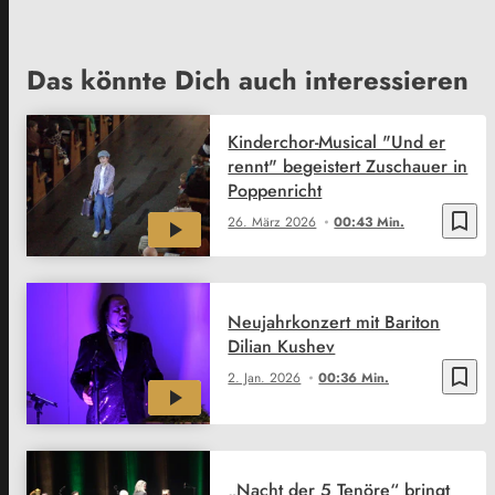
Das könnte Dich auch interessieren
Kinderchor-Musical "Und er
rennt" begeistert Zuschauer in
Poppenricht
bookmark_border
26. März 2026
00:43 Min.
Neujahrkonzert mit Bariton
Dilian Kushev
bookmark_border
2. Jan. 2026
00:36 Min.
„Nacht der 5 Tenöre“ bringt