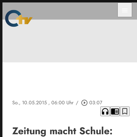
menu
So., 10.05.2015
, 06:00 Uhr
/
play_circle_outline
03:07
headphones
chrome_reader_mode
bookmark_border
Zeitung macht Schule: