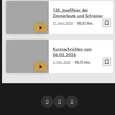
135. Josefifeier der
Zimmerleute und Schreiner
bookmark_border
27. März 2026
00:21 Min.
Kurznachrichten vom
06.02.2026
bookmark_border
6. Feb. 2026
02:17 Min.