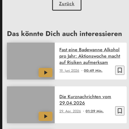
Zurück
Das könnte Dich auch interessieren
Fast eine Badewanne Alkohol
pro Jahr: Aktionswoche macht
auf Risiken aufmerksam
bookmark_border
19. Juni 2026
00:49 Min.
Die Kurznachrichten vom
29.04.2026
bookmark_border
29. Apr. 2026
01:29 Min.