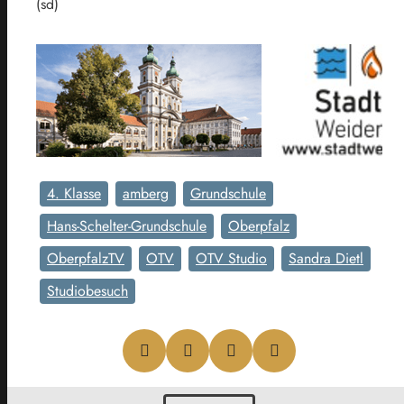
(sd)
4. Klasse
amberg
Grundschule
Hans-Schelter-Grundschule
Oberpfalz
OberpfalzTV
OTV
OTV Studio
Sandra Dietl
Studiobesuch