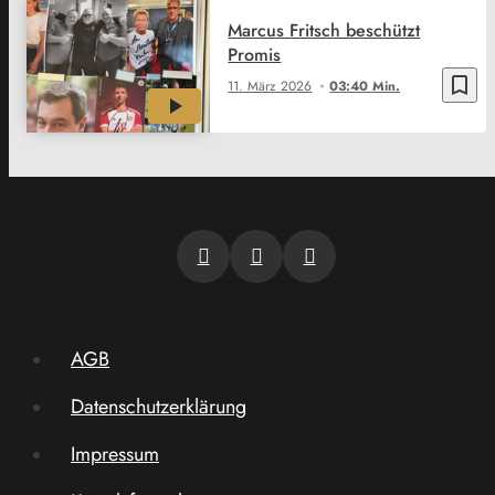
Marcus Fritsch beschützt
Promis
bookmark_border
11. März 2026
03:40 Min.
AGB
Datenschutzerklärung
Impressum