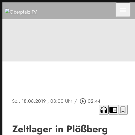
menu
So., 18.08.2019
, 08:00 Uhr
/
play_circle_outline
02:44
headphones
chrome_reader_mode
bookmark_border
Zeltlager in Plößberg