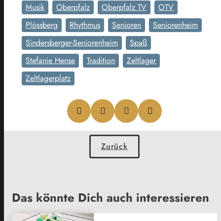
Musik
Oberpfalz
Oberpfalz TV
OTV
Plössberg
Rhythmus
Senioren
Seniorenheim
Sindersberger-Seniorenheim
Spaß
Stefanie Hense
Tradition
Zeltlager
Zeltlagerplatz
Zurück
Das könnte Dich auch interessieren