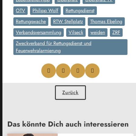
OTV
Philipp Wolf
Rettungsdienst
Rettungswache
RTW Stellplatz
Thomas Ebeling
Verbandsversammlung
Vilseck
weiden
ZRF
Zweckverband für Rettungsdienst und
Feuerwehralarmierung
Zurück
Das könnte Dich auch interessieren