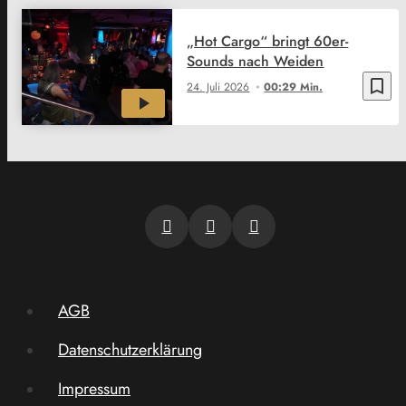
„Hot Cargo“ bringt 60er-
Sounds nach Weiden
bookmark_border
24. Juli 2026
00:29 Min.
AGB
Datenschutzerklärung
Impressum