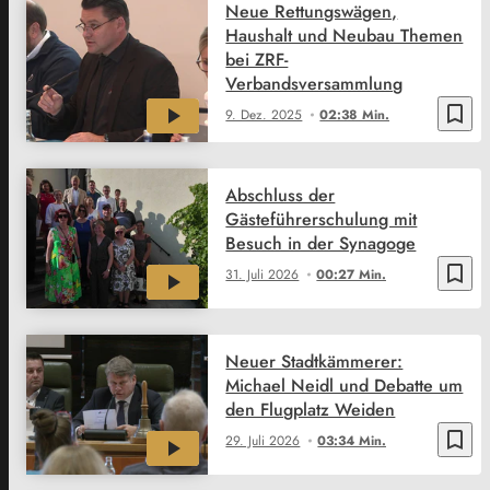
Neue Rettungswägen,
Haushalt und Neubau Themen
bei ZRF-
Verbandsversammlung
bookmark_border
9. Dez. 2025
02:38 Min.
Abschluss der
Gästeführerschulung mit
Besuch in der Synagoge
bookmark_border
31. Juli 2026
00:27 Min.
Neuer Stadtkämmerer:
Michael Neidl und Debatte um
den Flugplatz Weiden
bookmark_border
29. Juli 2026
03:34 Min.