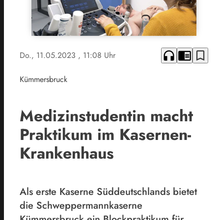
headphones
chrome_reader_mode
bookmark_border
Do., 11.05.2023
, 11:08 Uhr
Kümmersbruck
Medizinstudentin macht
Praktikum im Kasernen-
Krankenhaus
Als erste Kaserne Süddeutschlands bietet
die Schweppermannkaserne
Kümmersbruck ein Blockpraktikum für