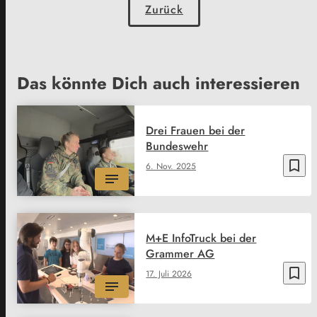
Zurück
Das könnte Dich auch interessieren
Drei Frauen bei der
Bundeswehr
bookmark_border
6. Nov. 2025
M+E InfoTruck bei der
Grammer AG
bookmark_border
17. Juli 2026