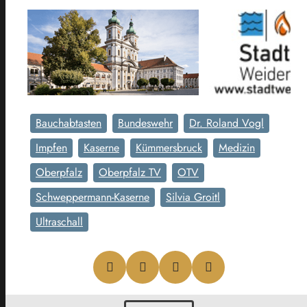
Bauchabtasten
Bundeswehr
Dr. Roland Vogl
Impfen
Kaserne
Kümmersbruck
Medizin
Oberpfalz
Oberpfalz TV
OTV
Schweppermann-Kaserne
Silvia Groitl
Ultraschall