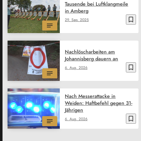
Tausende bei Luftklangmeile
in Amberg
bookmark_border
29. Sep. 2025
Nachlöscharbeiten am
Johannisberg dauern an
bookmark_border
6. Aug. 2026
Nach Messerattacke in
Weiden: Haftbefehl gegen 31-
Jährigen
bookmark_border
6. Aug. 2026