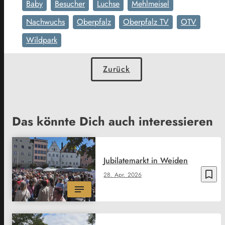
Baby
Besucher
Luchse
Mehlmeisel
Nachwuchs
Oberpfalz
Oberpfalz TV
OTV
Wildpark
Zurück
Das könnte Dich auch interessieren
Jubilatemarkt in Weiden
bookmark_border
28. Apr. 2026