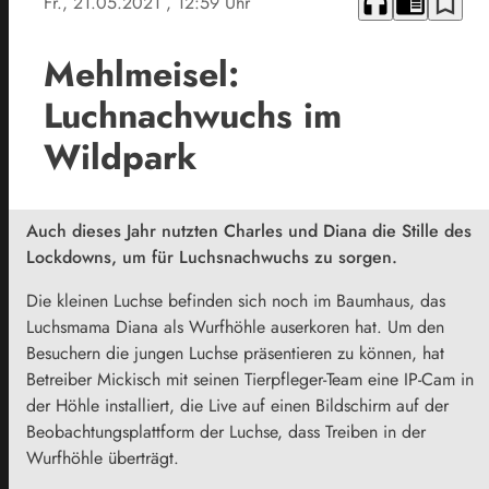
headphones
chrome_reader_mode
bookmark_border
Fr., 21.05.2021
, 12:59 Uhr
Mehlmeisel:
Luchnachwuchs im
Wildpark
Auch dieses Jahr nutzten Charles und Diana die Stille des
Lockdowns, um für Luchsnachwuchs zu sorgen.
Die kleinen Luchse befinden sich noch im Baumhaus, das
Luchsmama Diana als Wurfhöhle auserkoren hat. Um den
Besuchern die jungen Luchse präsentieren zu können, hat
Betreiber Mickisch mit seinen Tierpfleger-Team eine IP-Cam in
der Höhle installiert, die Live auf einen Bildschirm auf der
Beobachtungsplattform der Luchse, dass Treiben in der
Wurfhöhle überträgt.